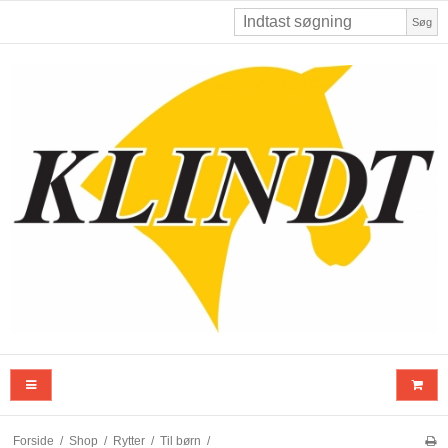
Søg
Forside
/
Shop
/
Rytter
/
Til børn
/