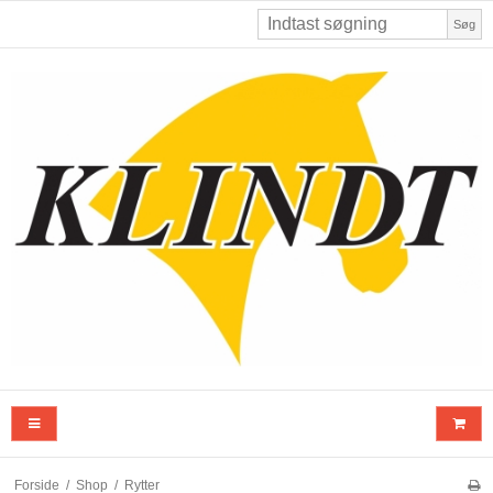
Søg
Forside
/
Shop
/
Rytter