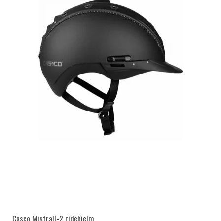
Casco Mistrall-2 ridehjelm