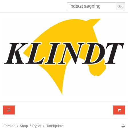
Søg
Forside
/
Shop
/
Rytter
/
Ridehjelme