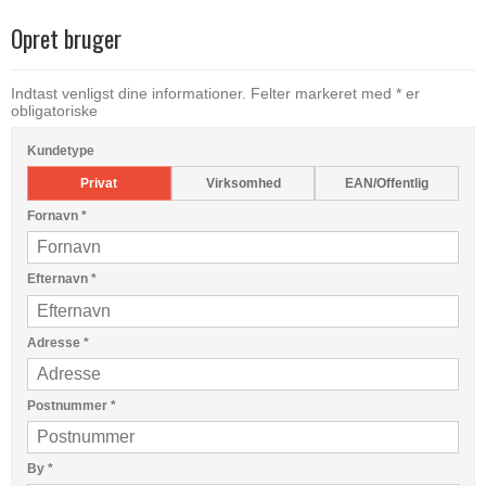
Opret bruger
Indtast venligst dine informationer. Felter markeret med * er
obligatoriske
Kundetype
Privat
Virksomhed
EAN/Offentlig
Fornavn
*
Efternavn
*
Adresse
*
Postnummer
*
By
*