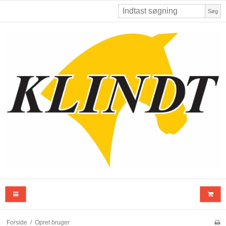
Søg
Forside
/
Opret bruger