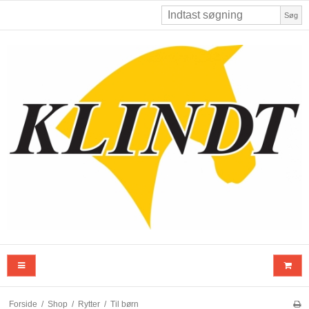
Søg
Forside
/
Shop
/
Rytter
/
Til børn