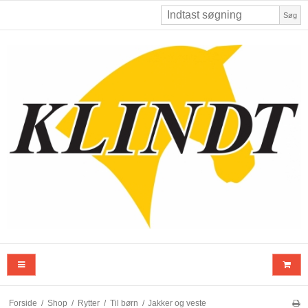
Søg
Forside
/
Shop
/
Rytter
/
Til børn
/
Jakker og veste