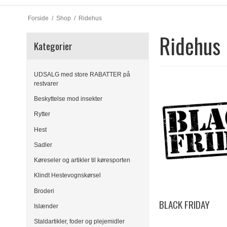
Forside
/
Shop
/
Ridehus
Ridehus
Kategorier
UDSALG med store RABATTER på
restvarer
Beskyttelse mod insekter
Rytter
Hest
Sadler
Køreseler og artikler til køresporten
Klindt Hestevognskørsel
Broderi
BLACK FRIDAY
Islænder
Staldartikler, foder og plejemidler