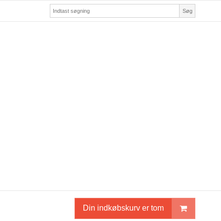
Søg
Din indkøbskurv er tom