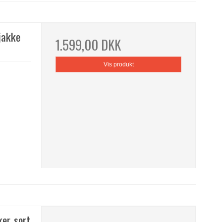
jakke
1.599,00 DKK
Vis produkt
r, sort