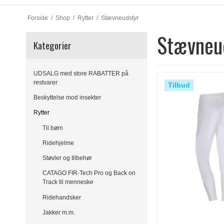
Forside
/
Shop
/
Rytter
/
Stævneudstyr
Stævneu
Kategorier
UDSALG med store RABATTER på
restvarer
Tilbud
Beskyttelse mod insekter
Rytter
Til børn
Ridehjelme
Støvler og tilbehør
CATAGO FIR-Tech Pro og Back on
Track til menneske
Ridehandsker
Jakker m.m.