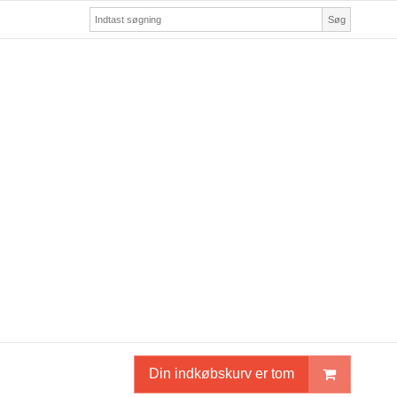
Søg
Din indkøbskurv er tom