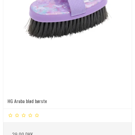
HG Aruba blød børste
39,00 DKK