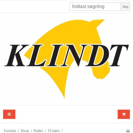
Søg
Forside
/
Shop
/
Rytter
/
Til børn
/