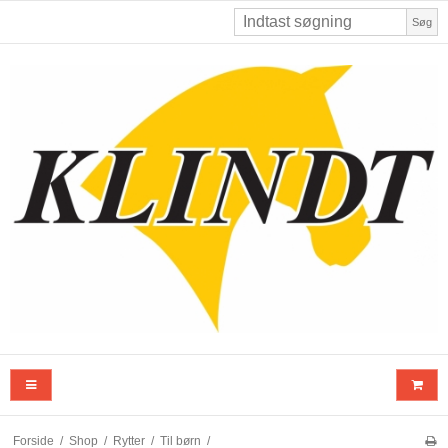
Søg
Forside
/
Shop
/
Rytter
/
Til børn
/