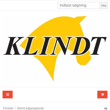
Søg
Forside
/
Glemt adgangskode