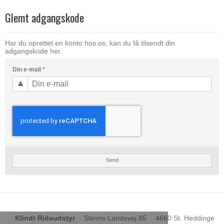
Glemt adgangskode
Har du oprettet en konto hos os, kan du få tilsendt din
adgangskode her.
Din e-mail
*
Send
Klindt Rideudstyr
Stevns Landevej 85
4660 St. Heddinge