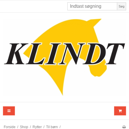
Søg
Forside
/
Shop
/
Rytter
/
Til børn
/