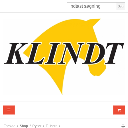
Søg
Forside
/
Shop
/
Rytter
/
Til børn
/