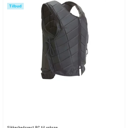
Tilbud
Sikkerhedsvest RC til voksne