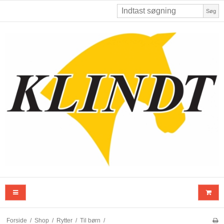
Søg
Forside
/
Shop
/
Rytter
/
Til børn
/