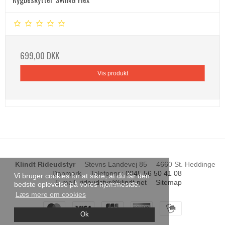
699,00 DKK
Vis produkt
Klindt Rideudstyr
Stevns Landevej 85
4660 St. Heddinge
Danmark
Telefonnr.
:
0045 56 50 41 08
Vi bruger cookies for at sikre, at du får den
E-mail
:
rideudstyr@klindt.net
Sitemap
bedste oplevelse på vores hjemmeside.
Læs mere om cookies
Ok