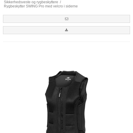
Sikkerhedsveste og rygbeskyttere
/
Rygbeskytter SWING Pro med velcro i siderne