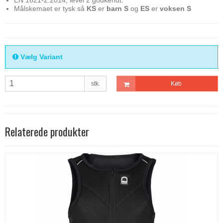
Målskemaet er tysk så
KS
er
barn S
og
ES
er
voksen S
Vælg Variant
stk.
Køb
Relaterede produkter