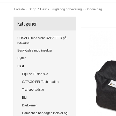
Forside
/
Shop
/
Hest
/
Strigler og opbevaring
/
Goodie bag
Kategorier
UDSALG med store RABATTER på
restvarer
Beskyttelse mod insekter
Rytter
Hest
Equine Fusion sko
CATAGO FIR-Tech healing
Transportudstyr
Bid
Dækkener
Gamacher, bandager, klokker og