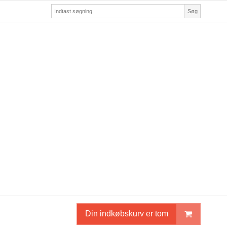
Søg
Din indkøbskurv er tom