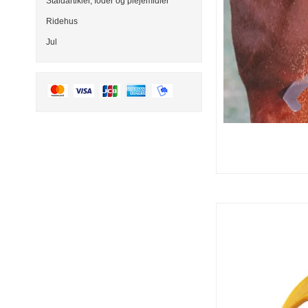
Staldartikler, foder og plejemidler
Ridehus
Jul