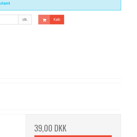
riant
stk.
Køb
39,00 DKK