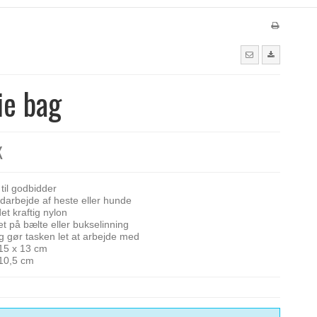
ie bag
K
 til godbidder
jordarbejde af heste eller hunde
et kraftig nylon
t på bælte eller bukselinning
ng gør tasken let at arbejde med
 15 x 13 cm
10,5 cm