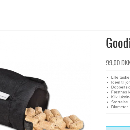
Good
99,00 DK
Lille taske
Ideel til 
Dobbeltsid
Fæstnes le
Klik lukni
Størrelse
Diameter 