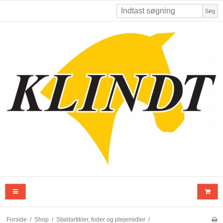
Søg
Forside
/
Shop
/
Staldartikler, foder og plejemidler
/