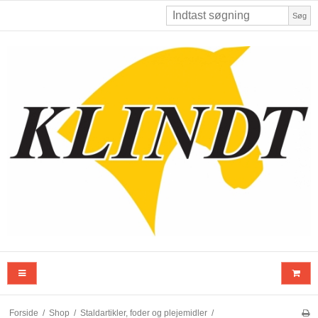
Søg
Forside
/
Shop
/
Staldartikler, foder og plejemidler
/