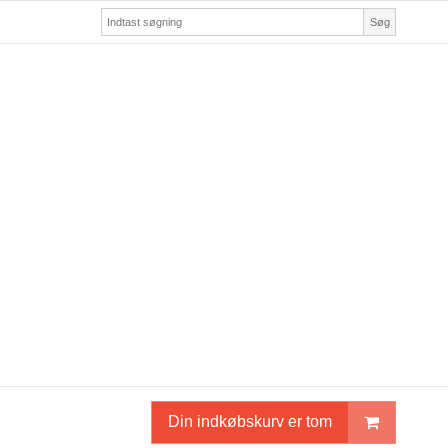
Søg
Din indkøbskurv er tom