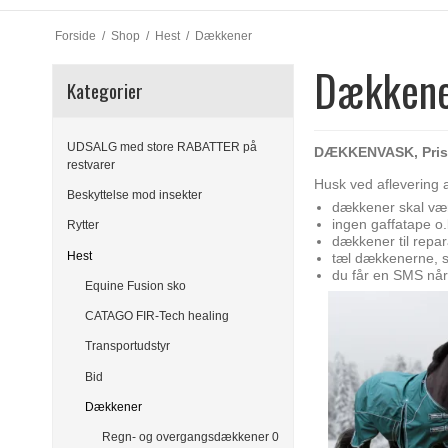
Forside
/
Shop
/
Hest
/
Dækkener
Dækken
Kategorier
UDSALG med store RABATTER på
DÆKKENVASK, Pris: 1
restvarer
Husk ved aflevering a
Beskyttelse mod insekter
dækkener skal være
ingen gaffatape o.
Rytter
dækkener til repar
Hest
tæl dækkenerne, s
du får en SMS når
Equine Fusion sko
CATAGO FIR-Tech healing
Transportudstyr
Bid
Dækkener
Regn- og overgangsdækkener 0