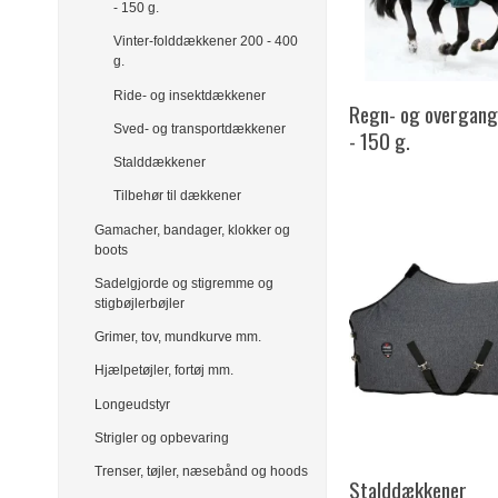
- 150 g.
Vinter-folddækkener 200 - 400
g.
Ride- og insektdækkener
Regn- og overgan
Sved- og transportdækkener
- 150 g.
Stalddækkener
Tilbehør til dækkener
Gamacher, bandager, klokker og
boots
Sadelgjorde og stigremme og
stigbøjlerbøjler
Grimer, tov, mundkurve mm.
Hjælpetøjler, fortøj mm.
Longeudstyr
Strigler og opbevaring
Trenser, tøjler, næsebånd og hoods
Stalddækkener