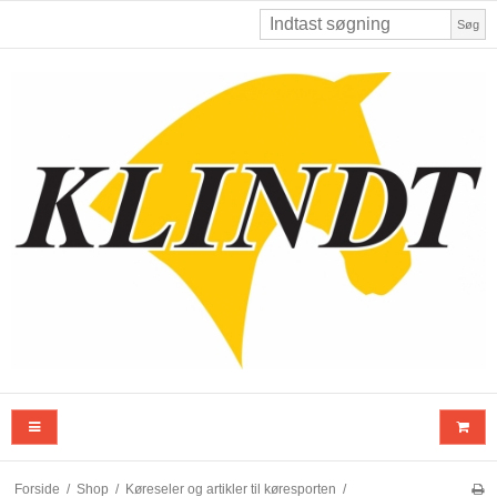
Søg
Forside
/
Shop
/
Køreseler og artikler til køresporten
/