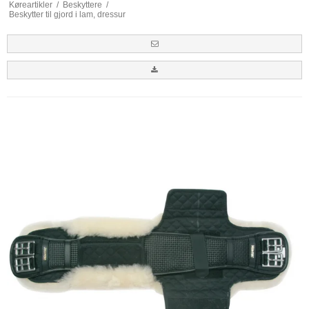
Køreartikler
/
Beskyttere
/
Beskytter til gjord i lam, dressur