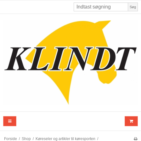
Søg
Forside
/
Shop
/
Køreseler og artikler til køresporten
/