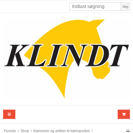
Søg
Forside
/
Shop
/
Køreseler og artikler til køresporten
/