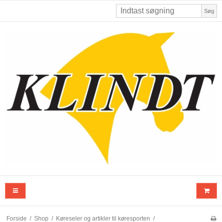
Søg
Forside
/
Shop
/
Køreseler og artikler til køresporten
/