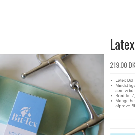
Latex
219,00 D
Latex Bid 
Mindst lig
som vi tid
Bredde: 
Mange hes
afprøve Bi