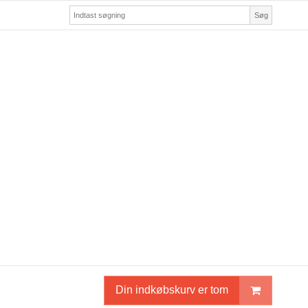
Søg
Din indkøbskurv er tom