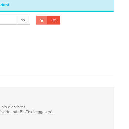
riant
stk.
Køb
sin elastisitet
d biddet når Bit-Tex lægges på.