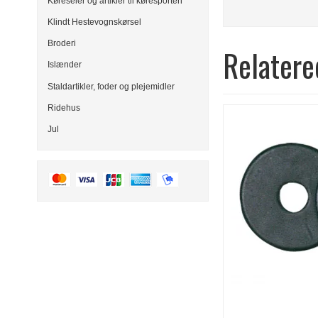
Køreseler og artikler til køresporten
Klindt Hestevognskørsel
Broderi
Relatere
Islænder
Staldartikler, foder og plejemidler
Ridehus
Jul