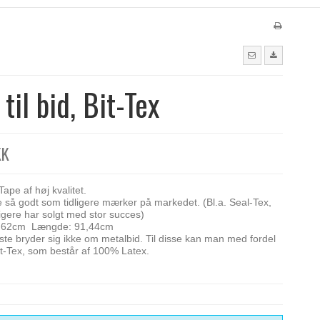
 til bid, Bit-Tex
KK
Tape af høj kvalitet.
e så godt som tidligere mærker på markedet. (Bl.a. Seal-Tex,
ligere har solgt med stor succes)
7,62cm Længde: 91,44cm
te bryder sig ikke om metalbid. Til disse kan man med fordel
t-Tex, som består af 100% Latex.