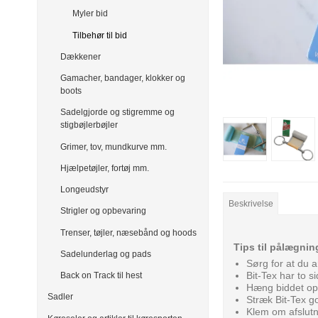
Myler bid
Tilbehør til bid
Dækkener
Gamacher, bandager, klokker og
boots
Sadelgjorde og stigremme og
stigbøjlerbøjler
Grimer, tov, mundkurve mm.
Hjælpetøjler, fortøj mm.
Longeudstyr
Beskrivelse
Strigler og opbevaring
Trenser, tøjler, næsebånd og hoods
Tips til pålægnin
Sadelunderlag og pads
Sørg for at du a
Bit-Tex har to s
Back on Track til hest
Hæng biddet op
Sadler
Stræk Bit-Tex go
Klem om afslutn