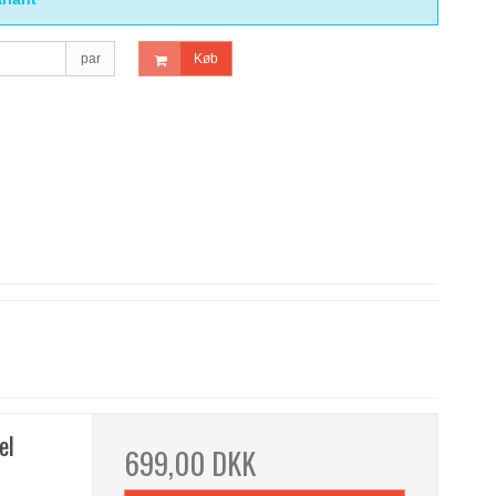
par
Køb
el
699,00 DKK