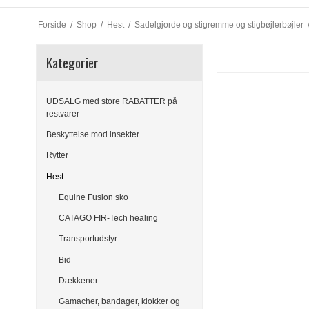
Forside
/
Shop
/
Hest
/
Sadelgjorde og stigremme og stigbøjlerbøjler
Kategorier
UDSALG med store RABATTER på
restvarer
Beskyttelse mod insekter
Rytter
Hest
Equine Fusion sko
CATAGO FIR-Tech healing
Transportudstyr
Bid
Dækkener
Gamacher, bandager, klokker og