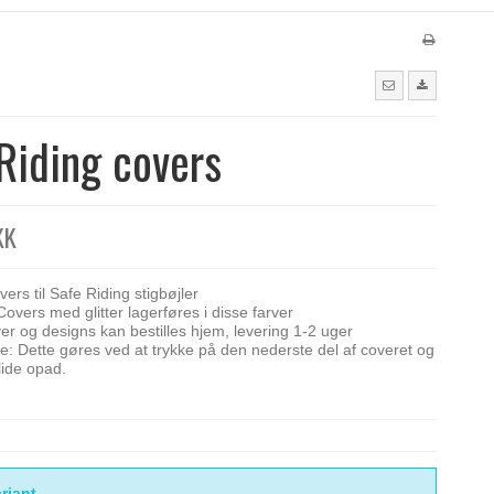
Riding covers
KK
ers til Safe Riding stigbøjler
vers med glitter lagerføres i disse farver
er og designs kan bestilles hjem, levering 1-2 uger
te: Dette gøres ved at trykke på den nederste del af coveret og
lide opad.
riant