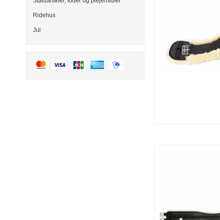
Staldartikler, foder og plejemidler
Ridehus
Jul