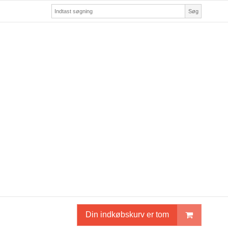
Søg
Din indkøbskurv er tom