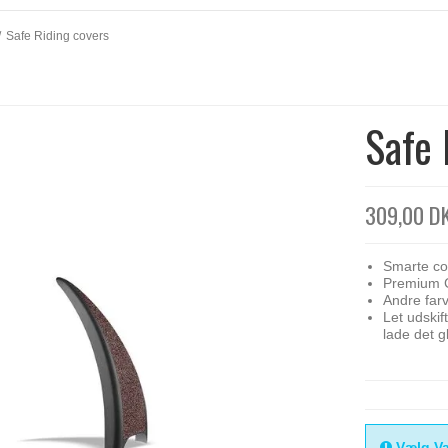
/
Safe Riding covers
Safe 
309,00 D
Smarte cov
Premium Co
Andre farv
Let udskif
lade det g
Vælg Va