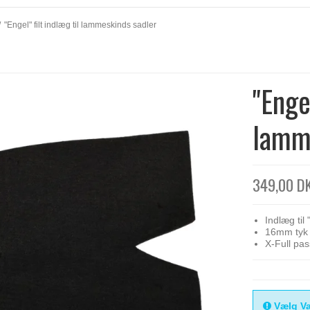
/
"Engel" filt indlæg til lammeskinds sadler
"Engel
lamm
349,00 D
Indlæg til
16mm tyk f
X-Full pas
Vælg Va