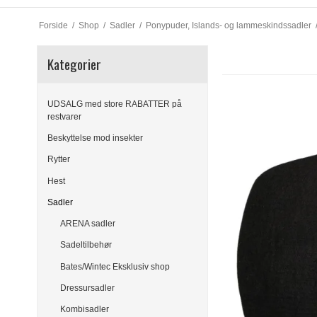
Forside
/
Shop
/
Sadler
/
Ponypuder, Islands- og lammeskindssadler
Kategorier
UDSALG med store RABATTER på
restvarer
Beskyttelse mod insekter
Rytter
Hest
Sadler
ARENA sadler
Sadeltilbehør
Bates/Wintec Eksklusiv shop
Dressursadler
Kombisadler