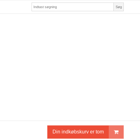
Søg
Din indkøbskurv er tom