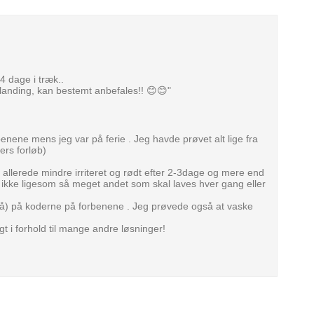
4 dage i træk..
landing, kan bestemt anbefales!! 😊😊"
nene mens jeg var på ferie . Jeg havde prøvet alt lige fra
ers forløb)
allerede mindre irriteret og rødt efter 2-3dage og mere end
 ikke ligesom så meget andet som skal laves hver gang eller
) på koderne på forbenene . Jeg prøvede også at vaske
gt i forhold til mange andre løsninger!