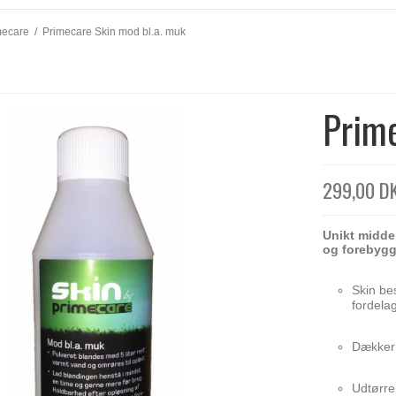
mecare
/
Primecare Skin mod bl.a. muk
Prime
299,00 D
Unikt midde
og forebyg
Skin bes
fordela
Dækker 
Udtørre