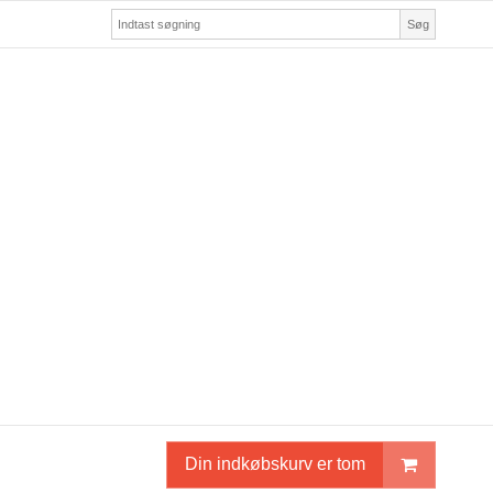
Søg
Din indkøbskurv er tom