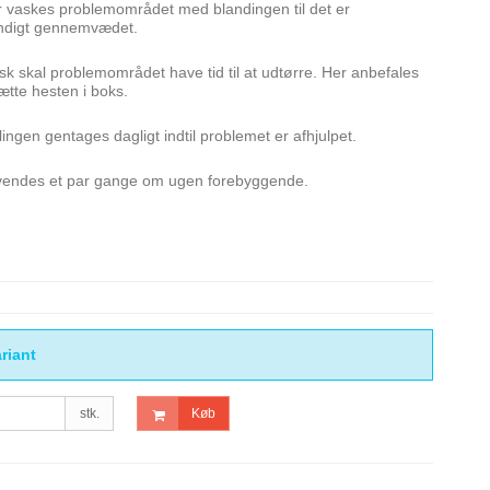
r vaskes problemområdet med blandingen til det er
ndigt gennemvædet.
sk skal problemområdet have tid til at udtørre. Her anbefales
ætte hesten i boks.
ngen gentages dagligt indtil problemet er afhjulpet.
endes et par gange om ugen forebyggende.
riant
stk.
Køb