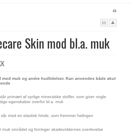
care Skin mod bl.a. muk
KK
l mod muk og andre hudlidelser. Kan anvendes både akut
gende
tår primært af syrlige mineralske stoffer, som giver nogle
gtige egenskaber overfor bl.a. muk
sår med en elastisk hinde, som fremmer helingen
r muk området og forringer skadevoldernes overlevelse