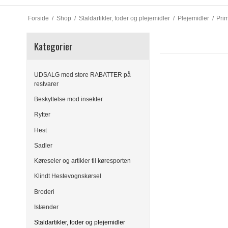
Forside
/
Shop
/
Staldartikler, foder og plejemidler
/
Plejemidler
/
Pri
Kategorier
UDSALG med store RABATTER på
restvarer
Beskyttelse mod insekter
Rytter
Hest
Sadler
Køreseler og artikler til køresporten
Klindt Hestevognskørsel
Broderi
Islænder
Staldartikler, foder og plejemidler