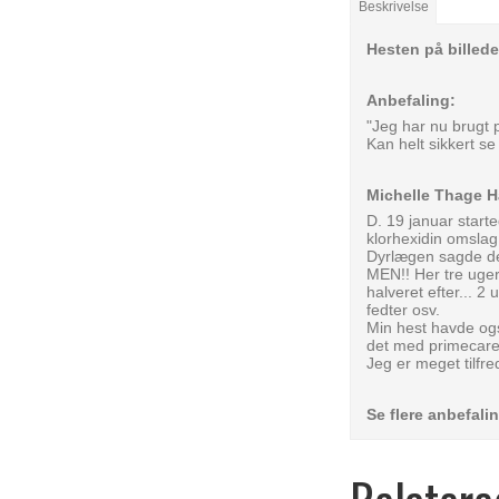
Beskrivelse
Hesten på billede
Anbefaling:
"Jeg har nu brugt 
Kan helt sikkert s
Michelle Thage H
D. 19 januar start
klorhexidin omslag
Dyrlægen sagde det 
MEN!! Her tre uger
halveret efter
...
2 u
fedter osv.
Min hest havde og
det med primecare 
Jeg er meget tilfre
Se flere anbefal