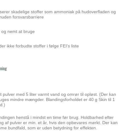
iserer skadelige stoffer som ammoniak på hudoverfladen og
 huden forsvarsbarriere
t og nemt at bruge
er ikke forbudte stoffer i følge FEI's liste
dning
t pulver med 5 liter varmt vand og omrør til opløst. (Der kan
uges mindre mængder. Blandingsforholdet er 40 g Skin til 1
d.)
ndingen henstå i mindst en time før brug. Holdbarhed efter
ng af pulver er min. et år, hvis den opbevares mørkt. Der kan
me bundfald, som er uden betydning for effekten.