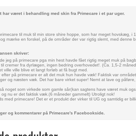
t har været i behandling med skin fra Primecare i et par uger.
primecare til muk til min store shire hoppe, som har meget hovskæg, i 1
e og mærke en forskel, på de områder der var rigtig slemt, med denne b
ansen skriver:
ede jeg på primecare pga min hest havde fået rigtig meget muk på bagbe
 til cremer fra dyrlægen, ingen bedring overhovedet!. (Ca. 1,5-2 måned
ville ville blive et langt forløb at få bugt med.
 efter på primecare er alt det muk hun havde væk! Faktisk var området 
ger og næsten væk. Det har bare virket super! Nemt at lave og påføre,
så noget som virkede som gamle sår(kan sagtens have været muk også
og nu er det faktisk væk.(6 måneder gammelt) Utroligt nok!
ds med primecare! Det er et produkt der virker til UG og samtidig er billi
inger og kommentarer på Primecare's Facebookside.