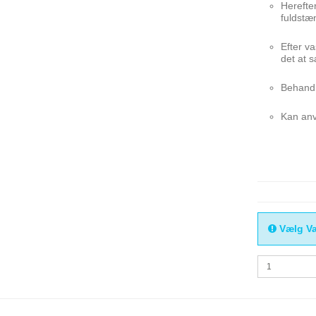
Herefte
fuldstæ
Efter va
det at s
Behandli
Kan anv
Vælg Va