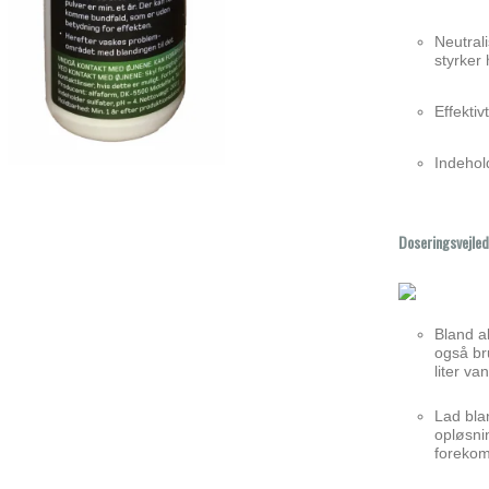
Neutral
styrker
Effektiv
Indehold
Doseringsvejle
Bland al
også br
liter van
Lad bla
opløsni
forekom