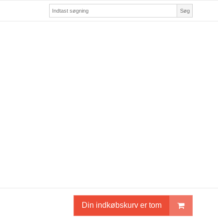
Søg
Din indkøbskurv er tom