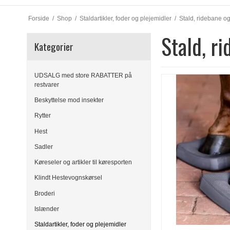
Forside
/
Shop
/
Staldartikler, foder og plejemidler
/
Stald, ridebane og
Stald, r
Kategorier
UDSALG med store RABATTER på
restvarer
Beskyttelse mod insekter
Rytter
Hest
Sadler
Køreseler og artikler til køresporten
Klindt Hestevognskørsel
Broderi
Islænder
Staldartikler, foder og plejemidler