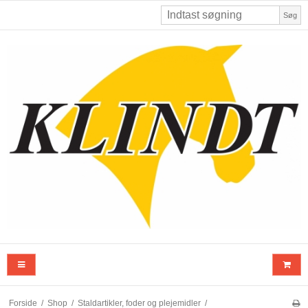
Søg
Forside
/
Shop
/
Staldartikler, foder og plejemidler
/