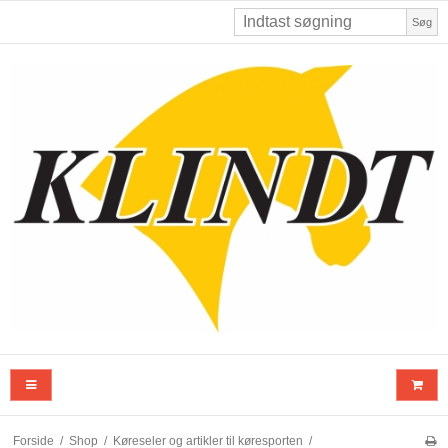
Søg
Forside
/
Shop
/
Køreseler og artikler til køresporten
/