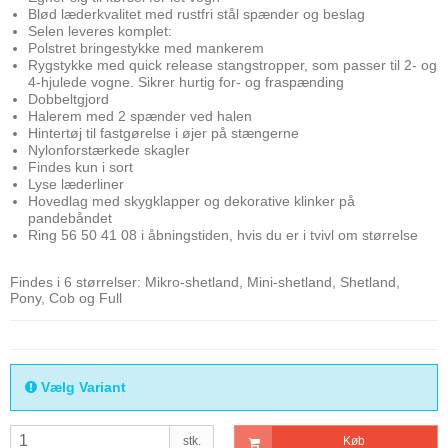
Blød læderkvalitet med rustfri stål spænder og beslag
Selen leveres komplet:
Polstret bringestykke med mankerem
Rygstykke med quick release stangstropper, som passer til 2- og
4-hjulede vogne. Sikrer hurtig for- og fraspænding
Dobbeltgjord
Halerem med 2 spænder ved halen
Hintertøj til fastgørelse i øjer på stængerne
Nylonforstærkede skagler
Findes kun i sort
Lyse læderliner
Hovedlag med skygklapper og dekorative klinker på
pandebåndet
Ring 56 50 41 08 i åbningstiden, hvis du er i tvivl om størrelse
Findes i 6 størrelser: Mikro-shetland, Mini-shetland, Shetland,
Pony, Cob og Full
Vælg Variant
stk.
Køb