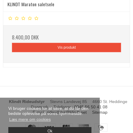
KLINDT Maraton saletsele
8.400,00 DKK
Vis produkt
Klindt Rideudstyr
Stevns Landevej 85
4660 St. Heddinge
Danmark
Telefonnr.
:
0045 56 50 41 08
Vi bruger cookies for at sikre, at du får den
E-mail
:
rideudstyr@klindt.net
Sitemap
bedste oplevelse på vores hjemmeside.
Læs mere om cookies
Ok