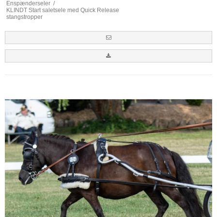
Enspænderseler
/
KLINDT Start saletsele med Quick Release
stangstropper