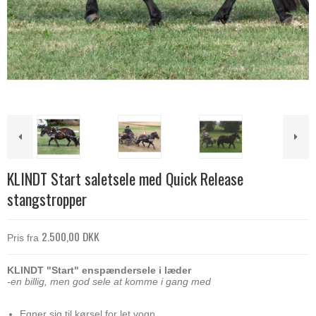
KLINDT Start saletsele med Quick Release
stangstropper
2.500,00 DKK
Pris fra
KLINDT "Start" enspændersele i læder
-en billig, men god sele at komme i gang med
Egner sig til kørsel for let vogn