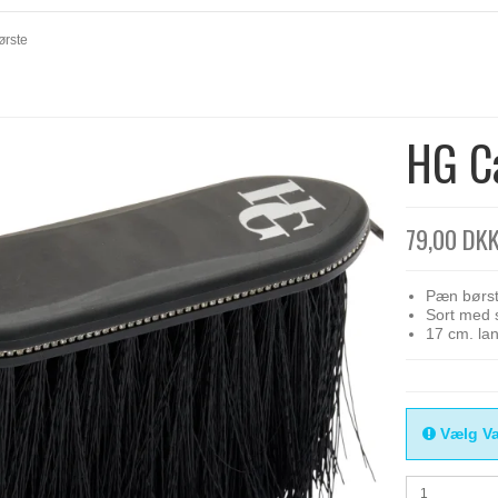
ørste
HG Ca
79,00 DK
Pæn børst
Sort med 
17 cm. la
Vælg Va