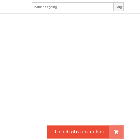
Søg
Din indkøbskurv er tom