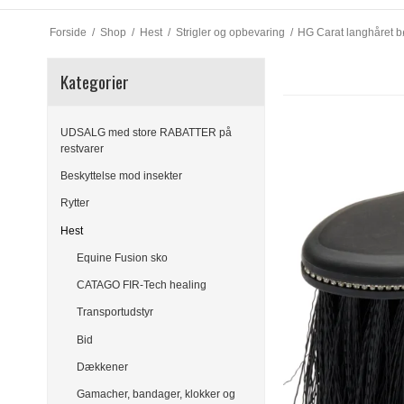
Forside
/
Shop
/
Hest
/
Strigler og opbevaring
/
HG Carat langhåret b
Kategorier
UDSALG med store RABATTER på
restvarer
Beskyttelse mod insekter
Rytter
Hest
Equine Fusion sko
CATAGO FIR-Tech healing
Transportudstyr
Bid
Dækkener
Gamacher, bandager, klokker og