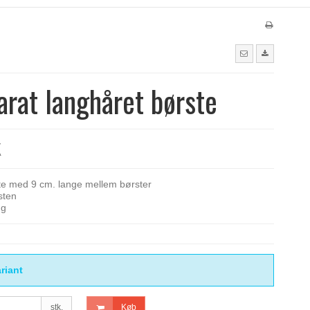
rat langhåret børste
K
e med 9 cm. lange mellem børster
sten
ng
riant
stk.
Køb