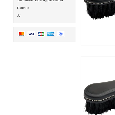
Staldartikler, foder og plejemidler
Ridehus
Jul