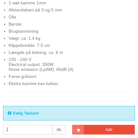
1 sæt kamme 1mm
Afstandskam på 3 og 5 mm
Olie
Børste
Brugsanvisning
Vægt: ca. 1.4 kg
Klippebredde: 7.5 cm
Længde på ledning: ca. 6 m
230 - 240 V
Electrical output: 350W
Noise emission (LpAM): 66dB (A)
Farve grå/sort
Ekstra kamme kan købes
Vælg Variant
stk.
Køb