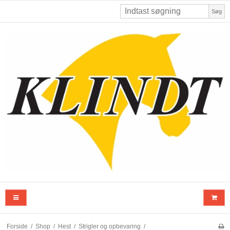
Søg
Forside
/
Shop
/
Hest
/
Strigler og opbevaring
/