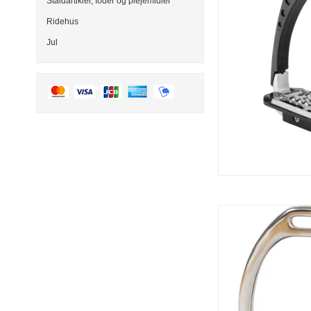
Staldartikler, foder og plejemidler
Ridehus
Jul