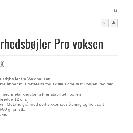
rhedsbøjler Pro voksen
KK
s stigbøjler fra Waldhausen
de åbner hvis rytterens fod skulle sidde fast i bøjlen ved fald
med metal knubber sikrer stabilitet i bøjlen
 bredde 12 cm.
m: Metallic grå med sort sikkerheds åbning og helt sort
600 g. pr. stk.
rvis