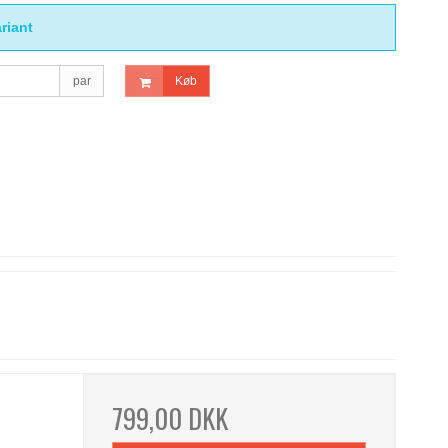
riant
par
Køb
799,00 DKK