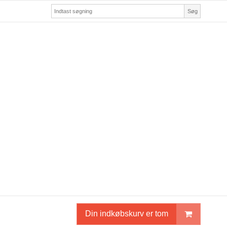
Søg
Din indkøbskurv er tom