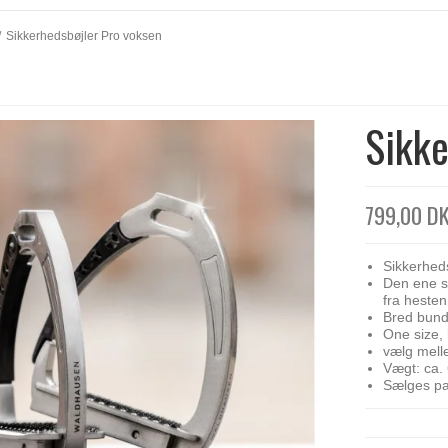
/
Sikkerhedsbøjler Pro voksen
Sikke
799,00 D
Sikkerhed
Den ene si
fra hesten
Bred bund 
One size,
vælg melle
Vægt: ca. 
Sælges pa