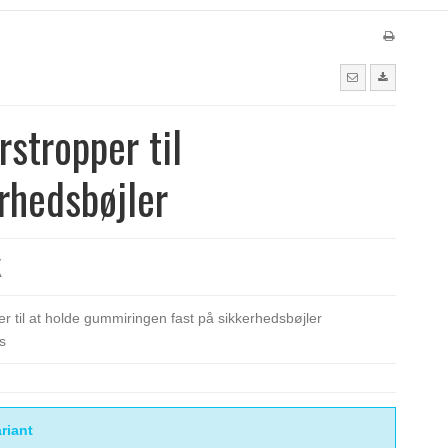
stropper til
rhedsbøjler
K
r til at holde gummiringen fast på sikkerhedsbøjler
s
riant