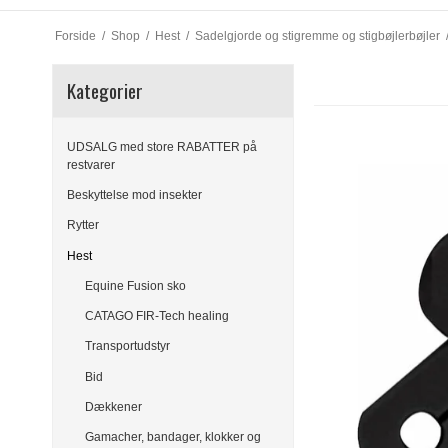
Forside
/
Shop
/
Hest
/
Sadelgjorde og stigremme og stigbøjlerbøjler
Kategorier
UDSALG med store RABATTER på
restvarer
Beskyttelse mod insekter
Rytter
Hest
Equine Fusion sko
CATAGO FIR-Tech healing
Transportudstyr
Bid
Dækkener
Gamacher, bandager, klokker og