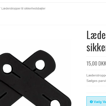
/
Læderstropper til sikkerhedsbøjler
Læder
sikke
15,00 DK
Læderstroppe
Sælges parvi
Vælg Va