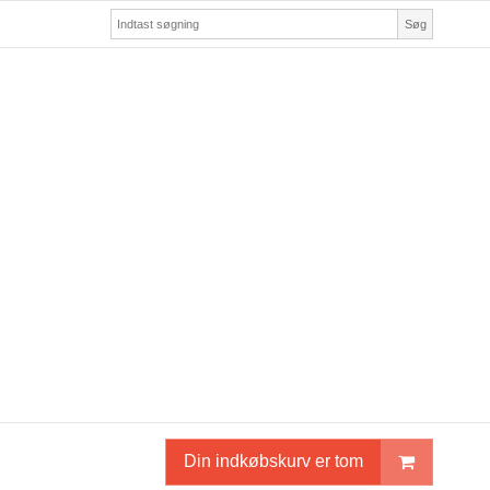
Søg
Din indkøbskurv er tom