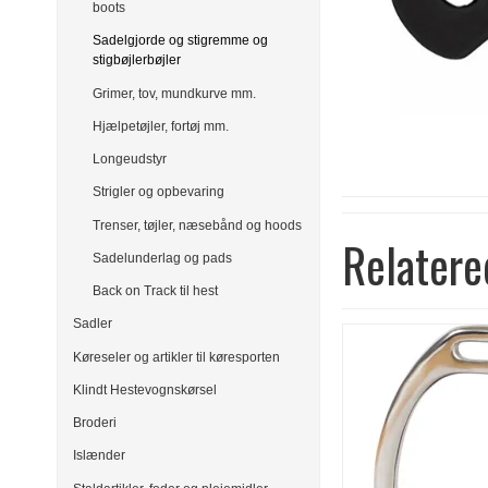
boots
Sadelgjorde og stigremme og
stigbøjlerbøjler
Grimer, tov, mundkurve mm.
Hjælpetøjler, fortøj mm.
Longeudstyr
Strigler og opbevaring
Trenser, tøjler, næsebånd og hoods
Relatere
Sadelunderlag og pads
Back on Track til hest
Sadler
Køreseler og artikler til køresporten
Klindt Hestevognskørsel
Broderi
Islænder