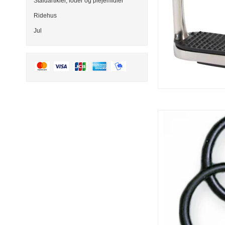
Staldartikler, foder og plejemidler
Ridehus
Jul