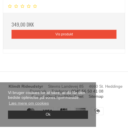
349,00 DKK
Vis produkt
Klindt Rideudstyr
Stevns Landevej 85
4660 St. Heddinge
Danmark
Telefonnr.
:
0045 56 50 41 08
Vi bruger cookies for at sikre, at du får den
E-mail
:
rideudstyr@klindt.net
Sitemap
bedste oplevelse på vores hjemmeside.
Læs mere om cookies
Ok