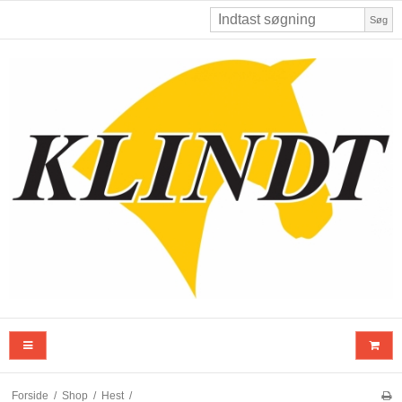
Søg
Forside
/
Shop
/
Hest
/