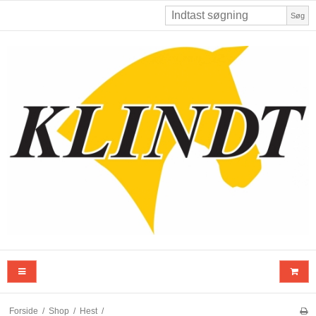
Søg
Forside
/
Shop
/
Hest
/