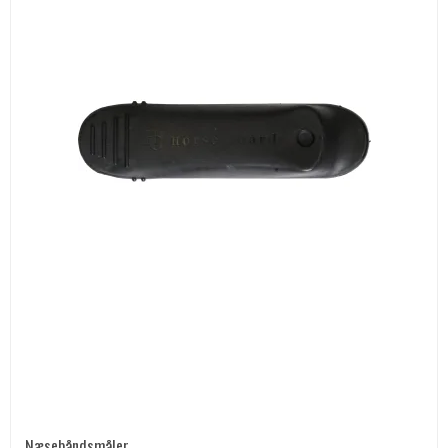
Næsebåndsmåler