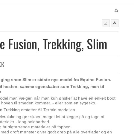
e Fusion, Trekking, Slim
KK
gging shoe Slim er sidste nye model fra Equine Fusion.
l hesten, samme egenskaber som Trekking, men til
e
odel man vælger, når man kun ønsker at have en enkelt boot
te hoven til smeden kommer. - eller som en sygesko.
 Trekking erstatter All Terrain modellen.
lcrolukning gør skoen meget let at lægge på og tage af
terialer - lang holdbarhed
g hurtigtørrende materialer på toppen
l med groft mønster giver godt greb på alle overflader og en