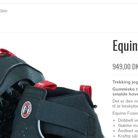
 Slim
Equin
949,00 D
Trekking jo
Gummisko ti
smalde hov
Det er den m
til at beskyt
Equine Fusion
Dobbelt ve
Stærke ma
Åndbart o
Kraftig så