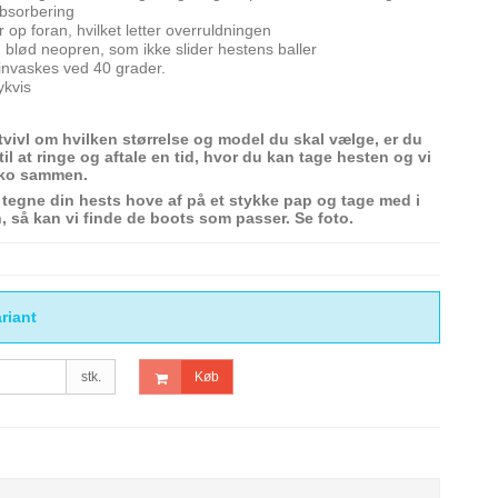
bsorbering
 op foran, hvilket letter overruldningen
blød neopren, som ikke slider hestens baller
nvaskes ved 40 grader.
ykvis
 tvivl om hvilken størrelse og model du skal vælge, er du
l at ringe og aftale en tid, hvor du kan tage hesten og vi
sko sammen.
 tegne din hests hove af på et stykke pap og tage med i
, så kan vi finde de boots som passer. Se foto.
riant
stk.
Køb