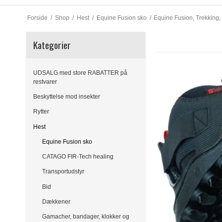
Forside
/
Shop
/
Hest
/
Equine Fusion sko
/
Equine Fusion, Trekking,
Kategorier
UDSALG med store RABATTER på
restvarer
Beskyttelse mod insekter
Rytter
Hest
Equine Fusion sko
CATAGO FIR-Tech healing
Transportudstyr
Bid
Dækkener
Gamacher, bandager, klokker og