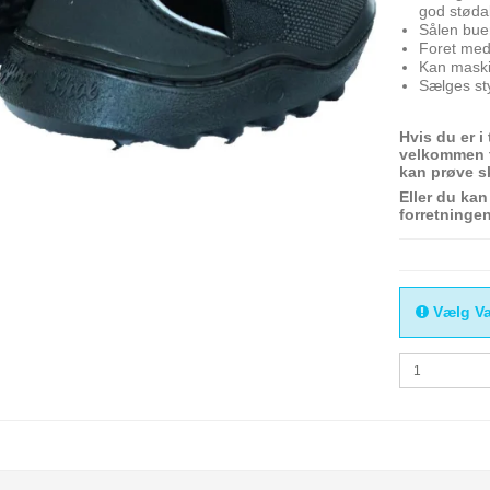
god støda
Sålen buer
Foret med 
Kan maski
Sælges st
Hvis du er i
velkommen ti
kan prøve 
Eller du kan
forretningen
Vælg Va