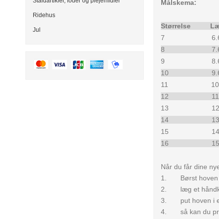
Staldartikler, foder og plejemidler
Målskema:
Ridehus
Størrels
Jul
7 6.6-7.5 
8 7.6-8.5 
9 8.6-9.5 
10 9.6-10.
11 10.6-11.
12 11.6-12.
13 12.6-13.
14 13.6-14.
15 14.4-15.
16 15.6-16.
Når du får dine ny
1. Børst hoven 
2. læg et håndk
3. put hoven i e
4. så kan du prøve