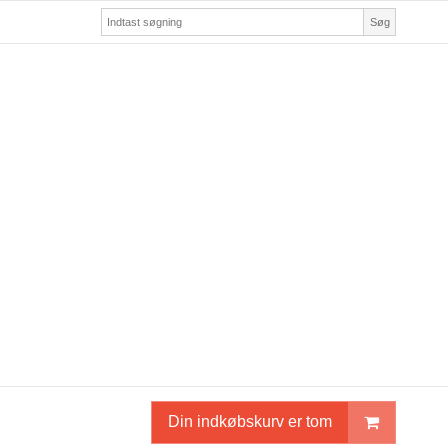
Søg
Din indkøbskurv er tom