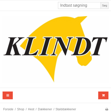
Søg
Forside
/
Shop
/
Hest
/
Dækkener
/
Stalddækkener