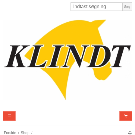
Søg
Forside
/
Shop
/